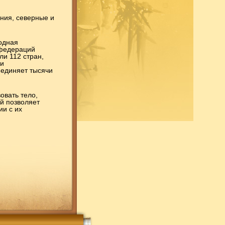
ния, северные и
одная
 федераций
и 112 стран,
 и
ъединяет тысячи
овать тело,
ий позволяет
ии с их