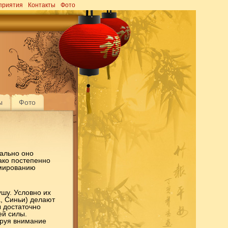
приятия
Контакты
Фото
ы
Фото
чально оно
ти
ако постепенно
рмированию
ушу. Условно их
едерация ушу
а, Синьи) делают
ы достаточно
ей силы.
ируя внимание