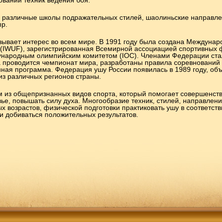
овании техник ведения боя.
я различные школы подражательных стилей, шаолиньские направле
пр.
зывает интерес во всем мире. В 1991 году была создана Междунар
(IWUF), зарегистрированная Всемирной ассоциацией спортивных
ународным олимпийским комитетом (IOC). Членами Федерации стал
а проводится чемпионат мира, разработаны правила соревнований
ная программа. Федерация ушу России появилась в 1989 году, об
з различных регионов страны.
м из общепризнанных видов спорта, который помогает совершенств
ье, повышать силу духа. Многообразие техник, стилей, направлен
 возрастов, физической подготовки практиковать ушу в соответств
и добиваться положительных результатов.