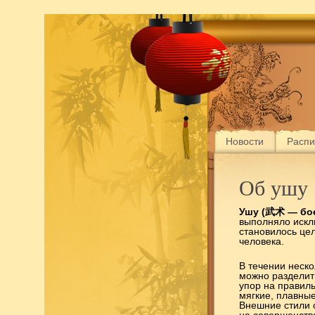
Новости
Распи
Об ушу
Ушу (武术 — бое
Федера
выполняло исклю
становилось це
человека.
В течении неско
Регио
можно разделить
упор на правил
мягкие, плавны
Внешние стили 