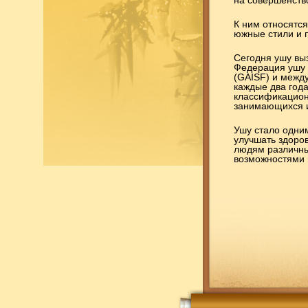
на совершенств
К ним относятс
южные стили и 
Сегодня ушу вы
Федерация ушу 
(GAISF) и межд
каждые два год
классификацион
занимающихся и
Ушу стало одни
улучшать здоров
людям различных
возможностями 