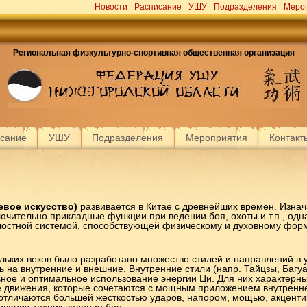
Новости
Расписание
УШУ
Подразделения
Меро
Региональная физкультурно-спортивная общественная организация
сание
УШУ
Подразделения
Мероприятия
Контакт
вое искусство)
развивается в Китае с древнейших времен. Изна
ция ушу Нижегородской облас
чительно прикладные функции при ведении боя, охоты и т.п., одн
лостной системой, способствующей физическому и духовному фо
льких веков было разработано множество стилей и направлений в 
нальная физкультурно-общественная организация "Ф
 на внутренние и внешние. Внутренние стили (напр. Тайцзы, Багу
ьное и оптимальное использование энергии Ци. Для них характерн
е движения, которые сочетаются с мощным приложением внутренн
отличаются большей жесткостью ударов, напором, мощью, акцент
Нижегородской области"